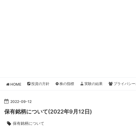
投資の方針
株の指標
実験の結果
プライバシー
HOME
2022
-
09
-
12
保有銘柄について(2022年9月12日)
保有銘柄について