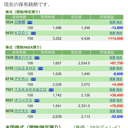
現在の
保有
銘柄です。