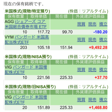
現在の
保有
銘柄です。